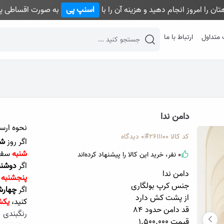
ان را امروز انجام دهید و هزینه آن را با
اسنپ پی
به صورت اقساطی پر
 متداول
ارتباط با ما
desktop header search
دامن ندا
نحوه ارس
کد کالا
2611100#
0 دیدگاه
اگر روز
شن
شنبه
سفا
0 نفر، خرید این کالا را پیشنهاد کرده‌اند
اگر
دوشنب
دامن ندا
پنجشنبه
جنس کرپ بولگاری
اگر
چهارش
از پشت کش دارد
کنید،
یکش
قد دامن حدود ۸۴
رنگبندی
قیمت ۱.۵۰۰.۰۰۰