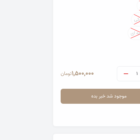
ی
ه ای
پ ندا
تصویر دامن کرپ ندا
1,500,000
تومان
موجود شد خبر بده