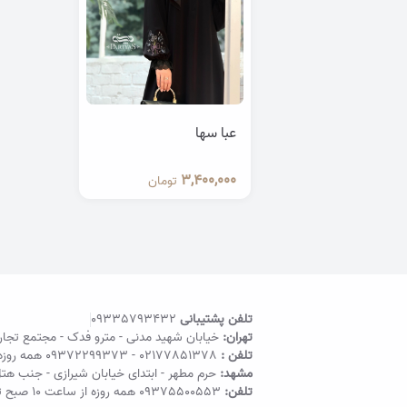
عبا سها
3,400,000
تومان
تلفن پشتیبانی
09335793432
تهران:
خیابان شهید مدنی - مترو فدک - مجتمع تجاری اد
تلفن :
02177851378
-
09372299373
همه روزه 11:30 الی 21 | مدی
مشهد:
حرم مطهر - ابتدای خیابان شیرازی - جنب هتل قصرا
تلفن:
09375500553
همه روزه از ساعت ۱۰ صبح تا ۱۱ شب