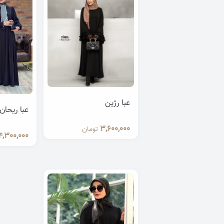
عبا رژین
عبا ریحان
3,600,000
تومان
4,300,000