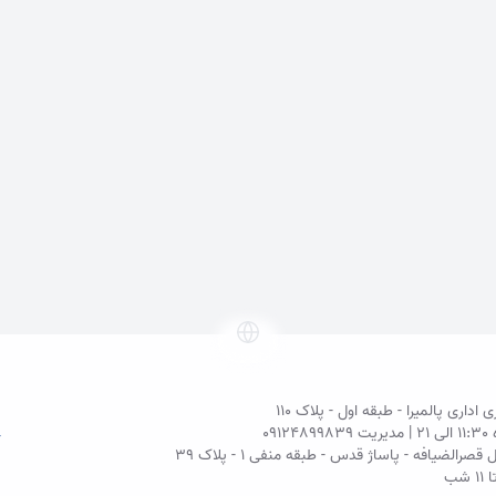
اری پالمیرا - طبقه اول - پلاک ۱۱۰
ریت
09124899839
لضیافه - پاساژ قدس - طبقه منفی ۱ - پلاک 39