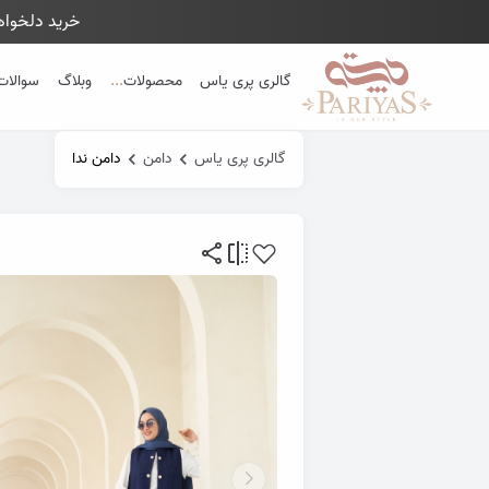
خرید دلخواهت
Close 
گالری پری یاس
محصولات
...
وبلاگ
سوالات
گالری پری یاس
دامن
دامن ندا