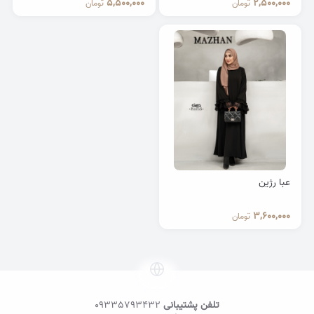
5,500,000
2,500,000
تومان
تومان
عبا رژین
3,600,000
تومان
تلفن پشتیبانی
09335793432