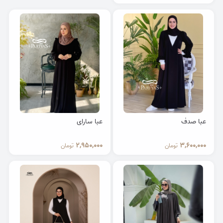
عبا صدف
عبا سارای
2,950,000
3,600,000
تومان
تومان