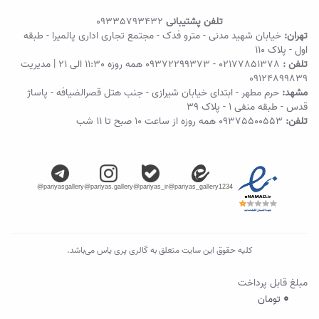
تلفن پشتیبانی
09335793432
تهران:
خیابان شهید مدنی - مترو فدک - مجتمع تجاری اداری پالمیرا - طبقه
اول - پلاک ۱۱۰
تلفن :
02177851378
-
09372299373
همه روزه 11:30 الی 21 | مدیریت
09124899839
مشهد:
حرم مطهر - ابتدای خیابان شیرازی - جنب هتل قصرالضیافه - پاساژ
قدس - طبقه منفی ۱ - پلاک 39
تلفن:
09375500553
همه روزه از ساعت ۱۰ صبح تا ۱۱ شب
@pariyasgallery
@pariyas.gallery
@pariyas_ir
@pariyas_gallery1234
کلیه حقوق این سایت متعلق به گالری پری یاس می‌باشد.
مبلغ قابل پرداخت
0
تومان