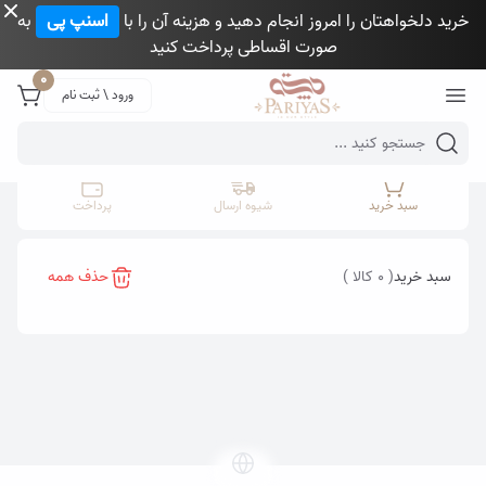
خرید دلخواهتان را امروز انجام دهید و هزینه آن را با
اسنپ پی
به
صورت اقساطی پرداخت کنید
Close 
0
ورود \ ثبت نام
Mobile header search
سبد خرید
شیوه ارسال
پرداخت
سبد خرید
( 0 کالا )
حذف همه