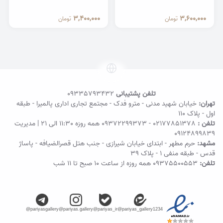
3,400,000
3,600,000
تومان
تومان
تلفن پشتیبانی
09335793432
تهران:
خیابان شهید مدنی - مترو فدک - مجتمع تجاری اداری پالمیرا - طبقه
اول - پلاک ۱۱۰
تلفن :
02177851378
-
09372299373
همه روزه 11:30 الی 21 | مدیریت
09124899839
مشهد:
حرم مطهر - ابتدای خیابان شیرازی - جنب هتل قصرالضیافه - پاساژ
قدس - طبقه منفی ۱ - پلاک 39
تلفن:
09375500553
همه روزه از ساعت ۱۰ صبح تا ۱۱ شب
@pariyasgallery
@pariyas.gallery
@pariyas_ir
@pariyas_gallery1234