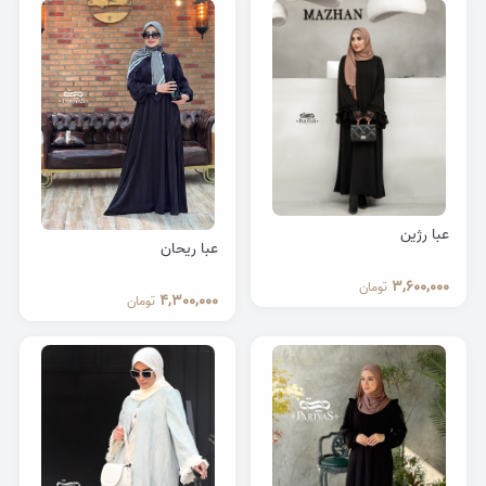
عبا رژین
عبا ریحان
3,600,000
تومان
4,300,000
تومان