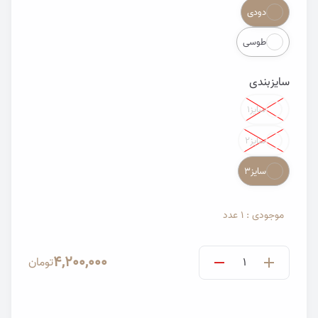
دودی
طوسی
سایزبندی
Color
سایز۱
سایز۲
سایز۳
موجودی : 1 عدد
4,200,000
تومان