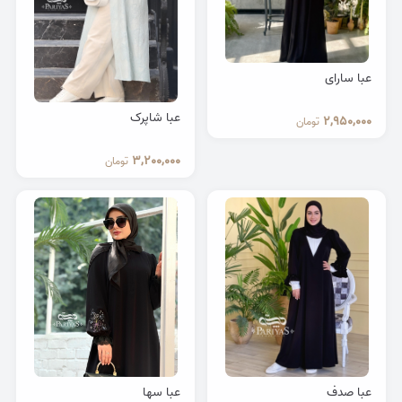
عبا سارای
عبا شاپرک
2,950,000
تومان
3,200,000
تومان
عبا صدف
عبا سها