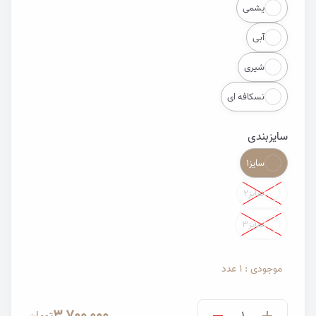
یشمی
آبی
شیری
نسکافه ای
سایزبندی
Color
سایز۱
سایز۲
سایز۳
موجودی : 1 عدد