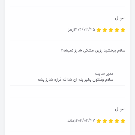
سوال
1404/03/25
زهرا
سلام ببخشید رژین مشکی شارژ نمیشه؟
مدیر سایت
سلام وقتتون بخیر بله ان شاالله قراره شارژ بشه
سوال
1404/02/27
مائد