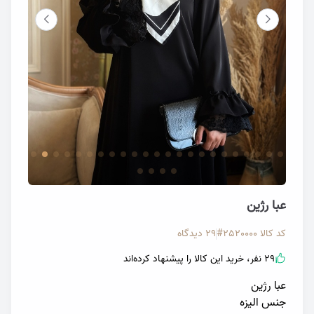
تصویر عبا مجلسی رژین
تصویر 
عبا رژین
کد کالا
2520000#
29 دیدگاه
29 نفر، خرید این کالا را پیشنهاد کرده‌اند
عبا رژین
جنس الیزه