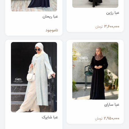
عبا رژین
عبا ریحان
3,600,000
تومان
ناموجود
عبا سارای
عبا شاپرک
2,950,000
تومان