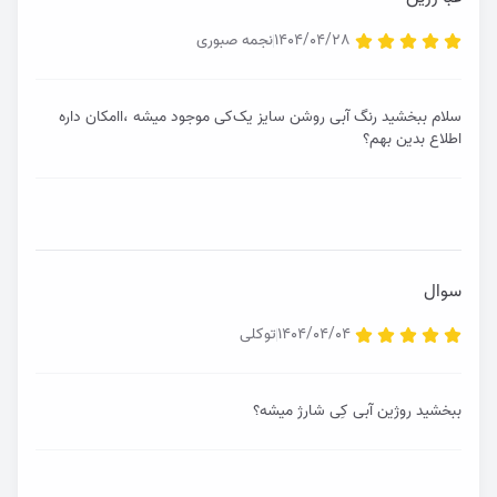
1404/04/28
نجمه صبوری
سلام ببخشید رنگ‌ آبی روشن سایز یک‌کی موجود میشه ،اامکان داره
اطلاع بدین بهم؟
سوال
1404/04/04
توکلی
ببخشید روژین آبی کِی شارژ میشه؟