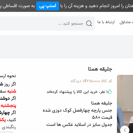
ان را امروز انجام دهید و هزینه آن را با
اسنپ پی
به صورت اقساطی پر
 متداول
ارتباط با ما
desktop header search
جلیقه همتا
نحوه ارس
کد کالا
۲۱۵۰۰۰۰#
1 دیدگاه
اگر روز
شن
شنبه
سفا
1 نفر، خرید این کالا را پیشنهاد کرده‌اند
اگر
دوشنب
جلیقه همتا
پنجشنبه
جنس پارچه چهارفصل کوک دوزی شده
اگر
چهارش
قیمت 580
کنید،
یکش
جدول سایز در اسلاید عکس ها است
رنگبندی