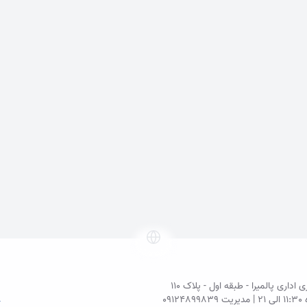
اری پالمیرا - طبقه اول - پلاک ۱۱۰
ریت
09124899839