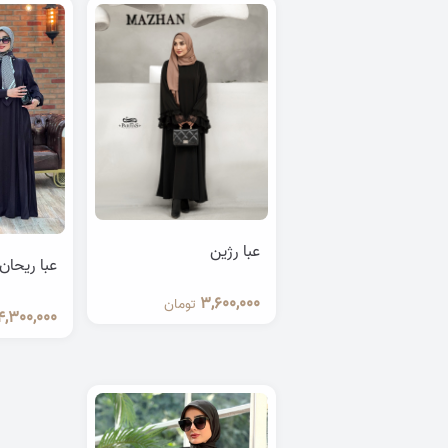
عبا رژین
عبا ریحان
3,600,000
تومان
4,300,000