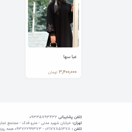
عبا سها
3,400,000
تومان
تلفن پشتیبانی
09335793432
تهران:
خیابان شهید مدنی - مترو فدک - مجتمع تجاری اد
تلفن :
02177851378
-
09372299373
همه روزه 11:30 الی 21 | مدی