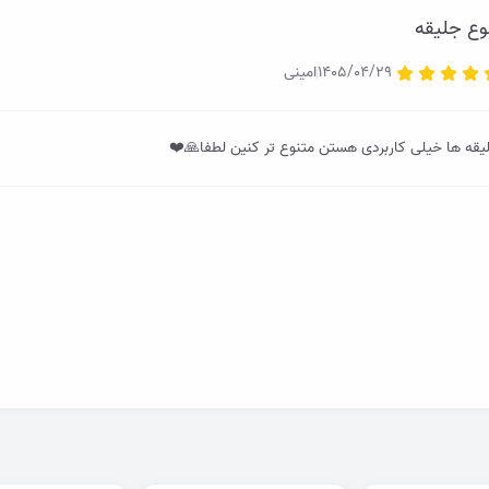
وع جلیقه
1405/04/29
امینی
یقه ها خیلی کاربردی هستن متنوع تر کنین لطفا🙏❤️