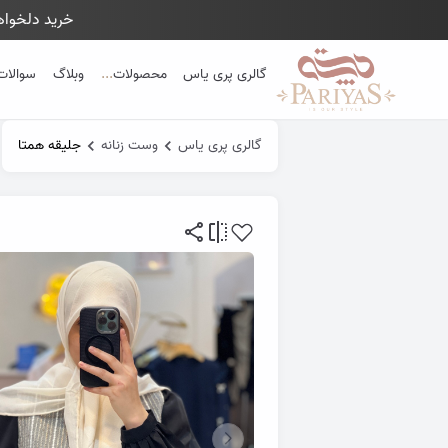
خرید دلخواهت
Close 
گالری پری یاس
محصولات
...
وبلاگ
سوالات
گالری پری یاس
وست زنانه
جلیقه همتا