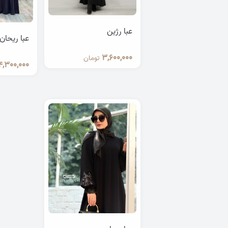
عبا رژین
عبا ریحان
3,600,000
تومان
4,300,000