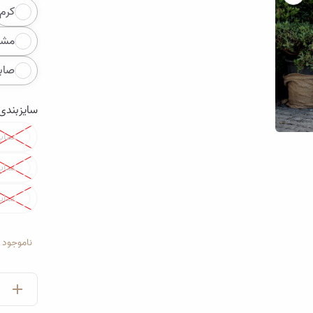
Color
کرم
مشک
صاب
سایزبندی
Color
سایز
تصویر تونیک آلما | گالری پری یاس
سایز
سایز
ناموجود
تصویر تونیک آل