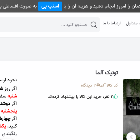
ان را امروز انجام دهید و هزینه آن را با
اسنپ پی
به صورت اقساطی پر
 متداول
ارتباط با ما
desktop header search
تونیک آلما
نحوه ارس
کد کالا
آلما#
2 دیدگاه
اگر روز
شن
شنبه
سفا
2 نفر، خرید این کالا را پیشنهاد کرده‌اند
اگر
دوشنب
پنجشنبه
اگر
چهارش
کنید،
یکش
رنگبندی