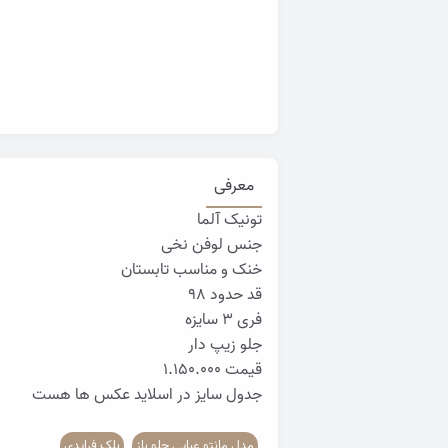
معرفی
تونیک آلما
جنس لوفن نخی
خنک و مناسب تابستان
قد حدود ۹۸
فری ۳ سایزه
جلو زیپ دار
قیمت ۱.۱۵۰.۰۰۰
جدول سایز در اسلاید عکس ها هست
مدل مانتو عبایی جلو باز
بلک فرایدی