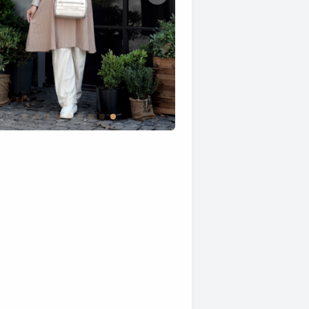
تصویر تونیک آلما | گالری پری یاس