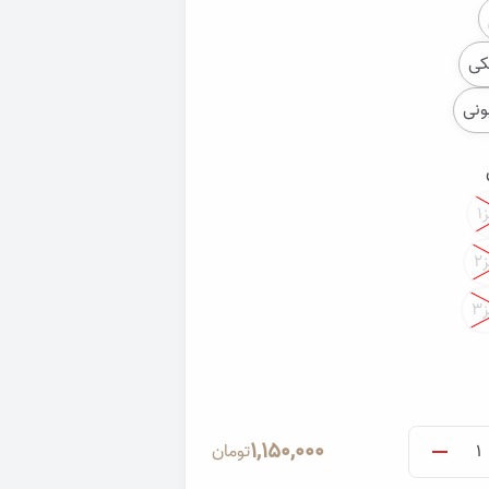
ی
ونی
۱
تصویر تونیک آلما | گالری پری یاس
۲
۳
ما | گالری پری یاس
1,150,000
تومان