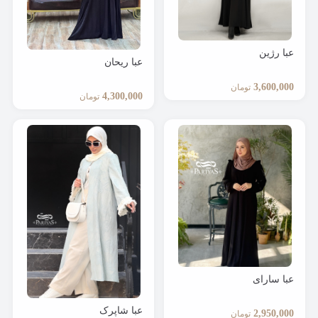
عبا رژین
عبا ریحان
3,600,000
تومان
4,300,000
تومان
عبا سارای
عبا شاپرک
2,950,000
تومان