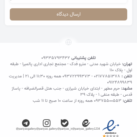
ارسال دیدگاه
تلفن پشتیبانی
09335793432
تهران:
خیابان شهید مدنی - مترو فدک - مجتمع تجاری اداری پالمیرا - طبقه
اول - پلاک ۱۱۰
تلفن :
02177851378
-
09372299373
همه روزه 11:30 الی 21 | مدیریت
09124899839
مشهد:
حرم مطهر - ابتدای خیابان شیرازی - جنب هتل قصرالضیافه - پاساژ
قدس - طبقه منفی ۱ - پلاک 39
تلفن:
09375500553
همه روزه از ساعت ۱۰ صبح تا ۱۱ شب
@pariyasgallery
@pariyas.gallery
@pariyas_ir
@pariyas_gallery1234