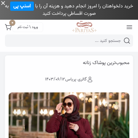
خرید دلخواهتان را امروز انجام دهید و هزینه آن را با
اسنپ پی
به
صورت اقساطی پرداخت کنید
Close 
0
ورود \ ثبت نام
Mobile header search
گالری پری یاس
وبلاگ
محبوب‌ترین پوشاک زنانه
محبوب‌ترین پوشاک زنانه
گالری پریاس
1403/06/12