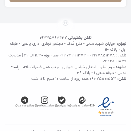
تلفن پشتیبانی
09335793432
تهران:
خیابان شهید مدنی - مترو فدک - مجتمع تجاری اداری پالمیرا - طبقه
اول - پلاک ۱۱۰
تلفن :
02177851378
-
09372299373
همه روزه 11:30 الی 21 | مدیریت
09124899839
مشهد:
حرم مطهر - ابتدای خیابان شیرازی - جنب هتل قصرالضیافه - پاساژ
قدس - طبقه منفی ۱ - پلاک 39
تلفن:
09375500553
همه روزه از ساعت ۱۰ صبح تا ۱۱ شب
@pariyasgallery
@pariyas.gallery
@pariyas_ir
@pariyas_gallery1234