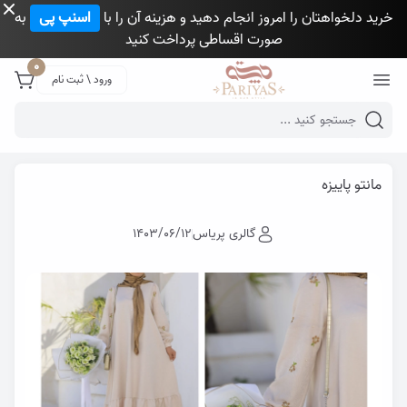
خرید دلخواهتان را امروز انجام دهید و هزینه آن را با
اسنپ پی
به
صورت اقساطی پرداخت کنید
Close 
0
ورود \ ثبت نام
Mobile header search
گالری پری یاس
وبلاگ
مانتو پاییزه
مانتو پاییزه
گالری پریاس
1403/06/12