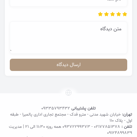
متن دیدگاه
ارسال دیدگاه
تلفن پشتیبانی
09335793432
تهران:
خیابان شهید مدنی - مترو فدک - مجتمع تجاری اداری پالمیرا - طبقه
اول - پلاک ۱۱۰
تلفن :
02177851378
-
09372299373
همه روزه 11:30 الی 21 | مدیریت
09124899839