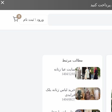
رداخت کنید
0
ورود \ ثبت نام
مطالب مرتبط
سایت عبا زنانه
1404/12/03
خرید لباس زنانه بلک
فرایدی
1404/08/27
مدل مانتو با حجاب