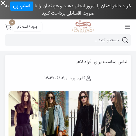
خرید دلخواهتان را امروز انجام دهید و هزینه آن را با
اسنپ پی
به
صورت اقساطی پرداخت کنید
Close 
0
ورود \ ثبت نام
Mobile header search
گالری پری یاس
وبلاگ
لباس مناسب برای افراد لاغر
لباس مناسب برای افراد لاغر
گالری پریاس
1403/06/12