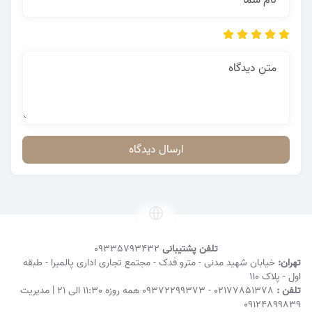
نام شما
متن دیدگاه
ارسال دیدگاه
تلفن پشتیبانی
09335793432
تهران:
خیابان شهید مدنی - مترو فدک - مجتمع تجاری اداری پالمیرا - طبقه
اول - پلاک ۱۱۰
تلفن :
02177851378
-
09372299373
همه روزه 11:30 الی 21 | مدیریت
09124899839