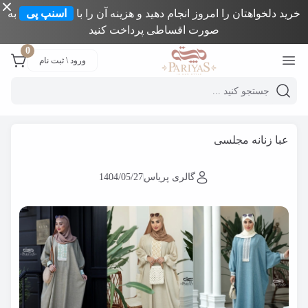
خرید دلخواهتان را امروز انجام دهید و هزینه آن را با
اسنپ پی
به
صورت اقساطی پرداخت کنید
Close 
0
ورود \ ثبت نام
Mobile header search
گالری پری یاس
وبلاگ
عبا زنانه مجلسی
عبا زنانه مجلسی
گالری پریاس
1404/05/27