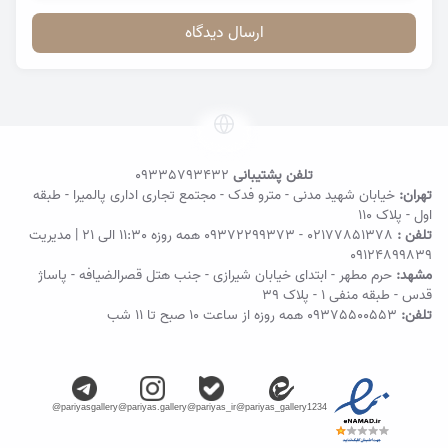
ارسال دیدگاه
تلفن پشتیبانی
09335793432
تهران:
خیابان شهید مدنی - مترو فدک - مجتمع تجاری اداری پالمیرا - طبقه
اول - پلاک ۱۱۰
تلفن :
02177851378
-
09372299373
همه روزه 11:30 الی 21 | مدیریت
09124899839
مشهد:
حرم مطهر - ابتدای خیابان شیرازی - جنب هتل قصرالضیافه - پاساژ
قدس - طبقه منفی ۱ - پلاک 39
تلفن:
09375500553
همه روزه از ساعت ۱۰ صبح تا ۱۱ شب
@pariyasgallery
@pariyas.gallery
@pariyas_ir
@pariyas_gallery1234