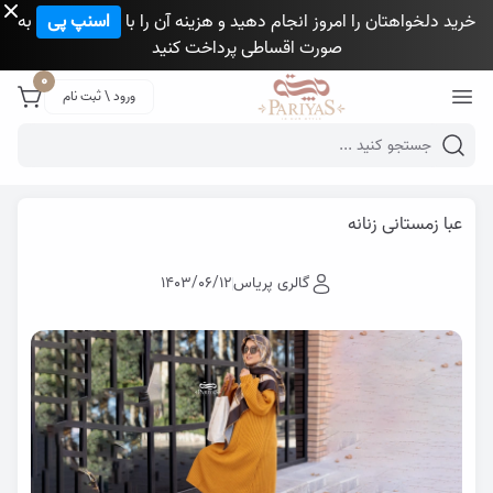
خرید دلخواهتان را امروز انجام دهید و هزینه آن را با
اسنپ پی
به
صورت اقساطی پرداخت کنید
Close 
0
ورود \ ثبت نام
Mobile header search
گالری پری یاس
وبلاگ
عبا زمستانی زنانه
عبا زمستانی زنانه
گالری پریاس
1403/06/12