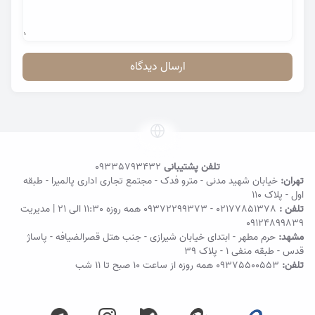
ارسال دیدگاه
تلفن پشتیبانی
09335793432
تهران:
خیابان شهید مدنی - مترو فدک - مجتمع تجاری اداری پالمیرا - طبقه
اول - پلاک ۱۱۰
تلفن :
02177851378
-
09372299373
همه روزه 11:30 الی 21 | مدیریت
09124899839
مشهد:
حرم مطهر - ابتدای خیابان شیرازی - جنب هتل قصرالضیافه - پاساژ
قدس - طبقه منفی ۱ - پلاک 39
تلفن:
09375500553
همه روزه از ساعت ۱۰ صبح تا ۱۱ شب