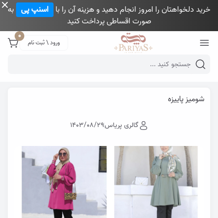
خرید دلخواهتان را امروز انجام دهید و هزینه آن را با
اسنپ پی
به
صورت اقساطی پرداخت کنید
Close 
0
ورود \ ثبت نام
Mobile header search
گالری پری یاس
وبلاگ
شومیز پاییزه
شومیز پاییزه
گالری پریاس
1403/08/29