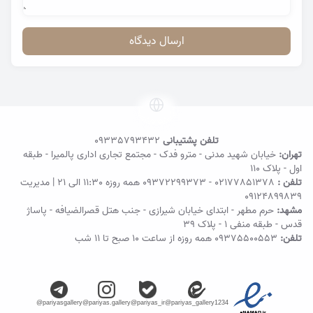
ارسال دیدگاه
تلفن پشتیبانی
09335793432
تهران:
خیابان شهید مدنی - مترو فدک - مجتمع تجاری اداری پالمیرا - طبقه
اول - پلاک ۱۱۰
تلفن :
02177851378
-
09372299373
همه روزه 11:30 الی 21 | مدیریت
09124899839
مشهد:
حرم مطهر - ابتدای خیابان شیرازی - جنب هتل قصرالضیافه - پاساژ
قدس - طبقه منفی ۱ - پلاک 39
تلفن:
09375500553
همه روزه از ساعت ۱۰ صبح تا ۱۱ شب
@pariyasgallery
@pariyas.gallery
@pariyas_ir
@pariyas_gallery1234