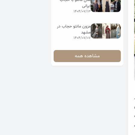
ایرانی
1404/07/13
مزون مانتو حجاب در
مشهد
1404/07/07
مشاهده همه
ر