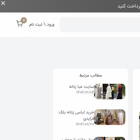
داخت کنید
0
ورود \ ثبت نام
مطالب مرتبط
سایت عبا زنانه
1404/12/03
خرید لباس زنانه بلک
فرایدی
1404/08/27
مدل مانتو با حجاب