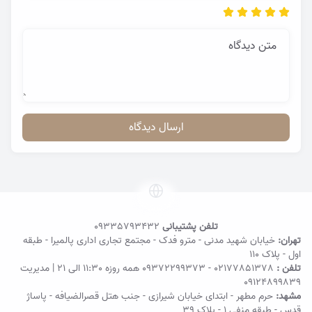
متن دیدگاه
ارسال دیدگاه
تلفن پشتیبانی
09335793432
تهران:
خیابان شهید مدنی - مترو فدک - مجتمع تجاری اداری پالمیرا - طبقه
اول - پلاک ۱۱۰
تلفن :
02177851378
-
09372299373
همه روزه 11:30 الی 21 | مدیریت
09124899839
مشهد:
حرم مطهر - ابتدای خیابان شیرازی - جنب هتل قصرالضیافه - پاساژ
قدس - طبقه منفی ۱ - پلاک 39