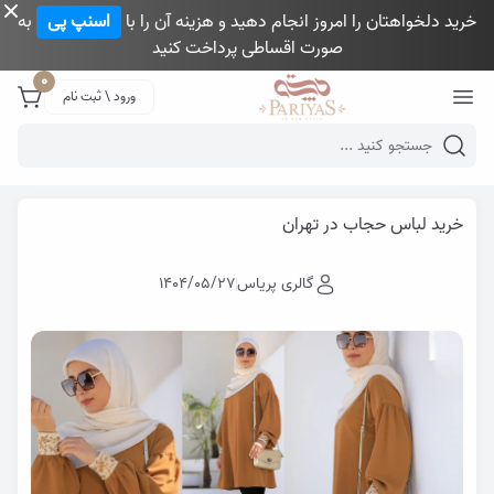
خرید دلخواهتان را امروز انجام دهید و هزینه آن را با
اسنپ پی
به
صورت اقساطی پرداخت کنید
Close 
0
ورود \ ثبت نام
Mobile header search
گالری پری یاس
وبلاگ
خرید لباس حجاب در تهران
خرید لباس حجاب در تهران
گالری پریاس
1404/05/27