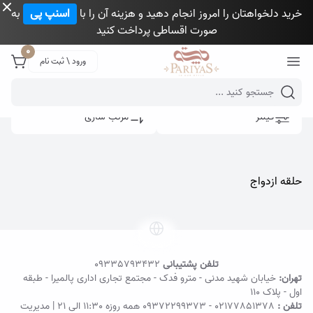
خرید دلخواهتان را امروز انجام دهید و هزینه آن را با
اسنپ پی
به
صورت اقساطی پرداخت کنید
Close 
0
ورود \ ثبت نام
Mobile header search
فیلتر
مرتب سازی
حلقه ازدواج
تلفن پشتیبانی
09335793432
تهران:
خیابان شهید مدنی - مترو فدک - مجتمع تجاری اداری پالمیرا - طبقه
اول - پلاک ۱۱۰
تلفن :
02177851378
-
09372299373
همه روزه 11:30 الی 21 | مدیریت