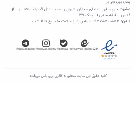
09124899839
مشهد:
حرم مطهر - ابتدای خیابان شیرازی - جنب هتل قصرالضیافه - پاساژ
قدس - طبقه منفی ۱ - پلاک 39
تلفن:
09375500553
همه روزه از ساعت ۱۰ صبح تا ۱۱ شب
@pariyasgallery
@pariyas.gallery
@pariyas_ir
@pariyas_gallery1234
کلیه حقوق این سایت متعلق به گالری پری یاس می‌باشد.