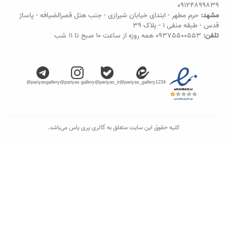
09124899839
مشهد:
حرم مطهر - ابتدای خیابان شیرازی - جنب هتل قصرالضیافه - پاساژ
قدس - طبقه منفی ۱ - پلاک 39
تلفن:
09375500553
همه روزه از ساعت ۱۰ صبح تا ۱۱ شب
@pariyasgallery
@pariyas.gallery
@pariyas_ir
@pariyas_gallery1234
کلیه حقوق این سایت متعلق به گالری پری یاس می‌باشد.