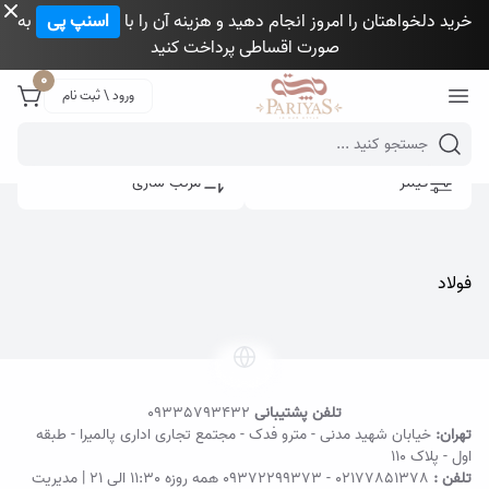
خرید دلخواهتان را امروز انجام دهید و هزینه آن را با
اسنپ پی
به
صورت اقساطی پرداخت کنید
Close 
0
ورود \ ثبت نام
Mobile header search
فیلتر
مرتب سازی
فولاد
تلفن پشتیبانی
09335793432
تهران:
خیابان شهید مدنی - مترو فدک - مجتمع تجاری اداری پالمیرا - طبقه
اول - پلاک ۱۱۰
تلفن :
02177851378
-
09372299373
همه روزه 11:30 الی 21 | مدیریت