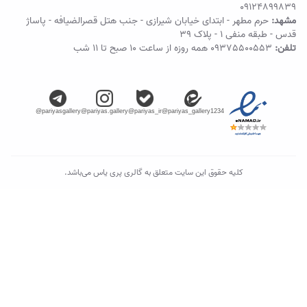
09124899839
مشهد:
حرم مطهر - ابتدای خیابان شیرازی - جنب هتل قصرالضیافه - پاساژ
قدس - طبقه منفی ۱ - پلاک 39
تلفن:
09375500553
همه روزه از ساعت ۱۰ صبح تا ۱۱ شب
@pariyasgallery
@pariyas.gallery
@pariyas_ir
@pariyas_gallery1234
کلیه حقوق این سایت متعلق به گالری پری یاس می‌باشد.