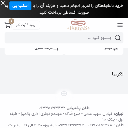
خرید دلخواهتان را امروز انجام دهید و هزینه آن را با
اسنپ پی
به
صورت اقساطی پرداخت کنید
Close 
0
ورود \ ثبت نام
Mobile header search
فیلتر
مرتب سازی
لاکریما
تلفن پشتیبانی
09335793432
تهران:
خیابان شهید مدنی - مترو فدک - مجتمع تجاری اداری پالمیرا - طبقه
اول - پلاک ۱۱۰
تلفن :
02177851378
-
09372299373
همه روزه 11:30 الی 21 | مدیریت