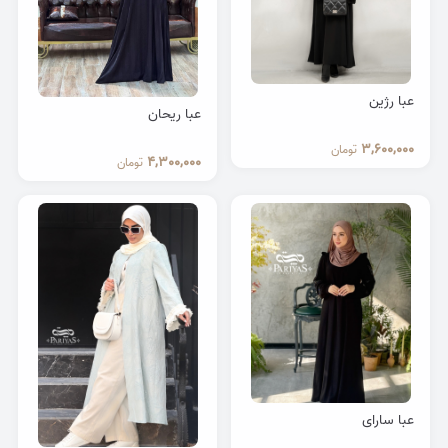
عبا رژین
عبا ریحان
3,600,000
تومان
4,300,000
تومان
عبا سارای