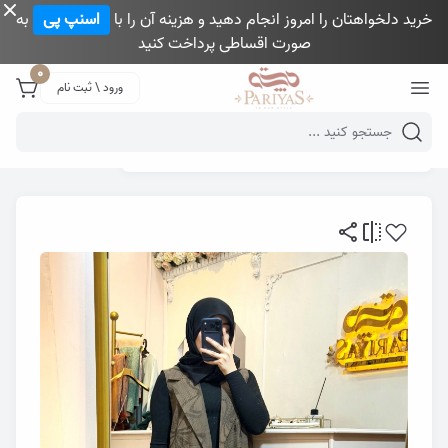
خرید دلخواهتان را امروز انجام دهید و هزینه آن را با
اسنپ پی
به
صورت اقساطی پرداخت کنید
Close 
0
ورود \ ثبت نام
Mobile header search
گالری پری یاس
وست زنانه
وست پاپیونی ویدا