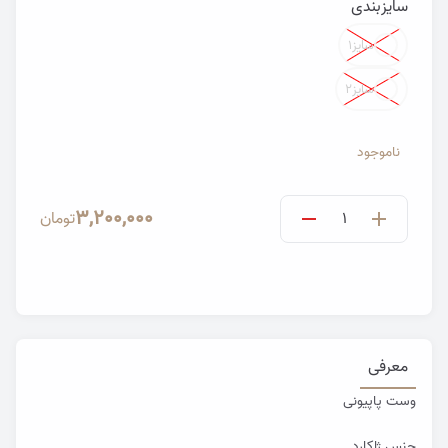
سایزبندی
Color
سایز۱
سایز۲
ناموجود
3,200,000
تومان
معرفی
وست پاپیونی
جنس ژاکارد