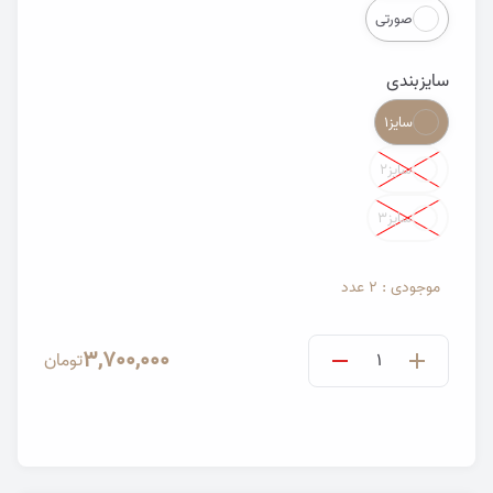
صورتی
سایزبندی
Color
سایز۱
سایز۲
سایز۳
موجودی : 2 عدد
3,700,000
تومان