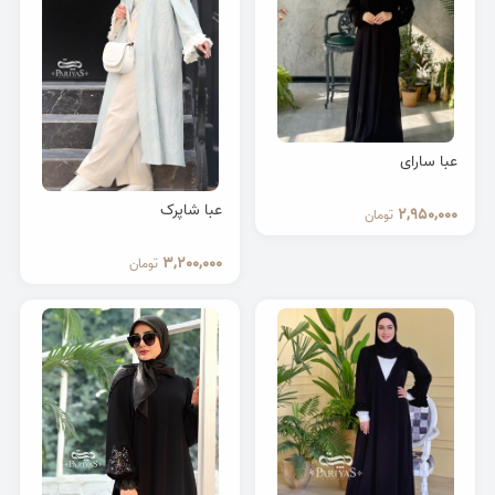
عبا سارای
عبا شاپرک
2,950,000
تومان
3,200,000
تومان