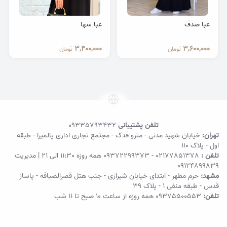
عبا صدف
عبا سها
3,400,000
3,600,000
تومان
تومان
تلفن پشتیبانی
09335793432
تهران:
خیابان شهید مدنی - مترو فدک - مجتمع تجاری اداری پالمیرا - طبقه
اول - پلاک ۱۱۰
تلفن :
02177851378
-
09372299373
همه روزه 11:30 الی 21 | مدیریت
09124899839
مشهد:
حرم مطهر - ابتدای خیابان شیرازی - جنب هتل قصرالضیافه - پاساژ
قدس - طبقه منفی ۱ - پلاک 39
تلفن:
09375500553
همه روزه از ساعت ۱۰ صبح تا ۱۱ شب