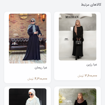
کالاهای مرتبط
عبا رژین
عبا ریحان
3,600,000
تومان
4,300,000
تومان