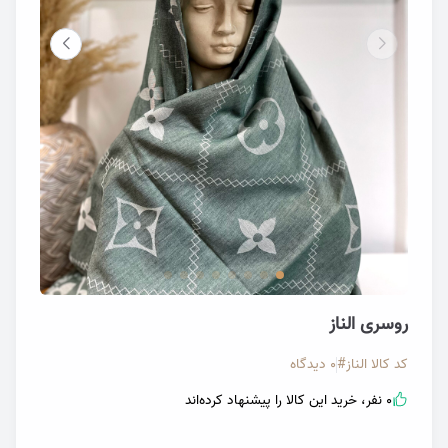
تصویر روسری الناز | گالری پری یاس
تصویر ر
روسری الناز
کد کالا
الناز#
0 دیدگاه
0 نفر، خرید این کالا را پیشنهاد کرده‌اند