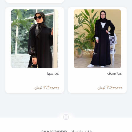
عبا صدف
عبا سها
3,400,000
3,600,000
تومان
تومان