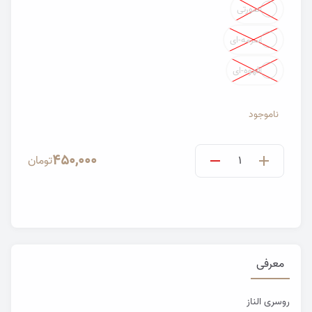
صورتی
سرمه-ای
قهوه-ای
ناموجود
450,000
تومان
معرفی
روسری الناز