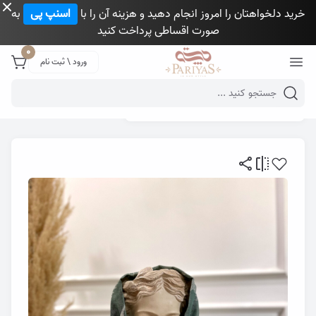
خرید دلخواهتان را امروز انجام دهید و هزینه آن را با
اسنپ پی
به
صورت اقساطی پرداخت کنید
Close 
0
ورود \ ثبت نام
Mobile header search
گالری پری یاس
روسری
روسری الناز