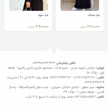
عبا صدف
عبا سها
3,400,000
3,600,000
تومان
تومان
تلفن پشتیبانی
09335793432
تهران:
خیابان شهید مدنی - مترو فدک - مجتمع تجاری اداری پالمیرا - طبقه
اول - پلاک ۱۱۰
تلفن :
02177851378
-
09372299373
همه روزه 11:30 الی 21 | مدیریت
09124899839
مشهد:
حرم مطهر - ابتدای خیابان شیرازی - جنب هتل قصرالضیافه - پاساژ
قدس - طبقه منفی ۱ - پلاک 39
تلفن:
09375500553
همه روزه از ساعت ۱۰ صبح تا ۱۱ شب