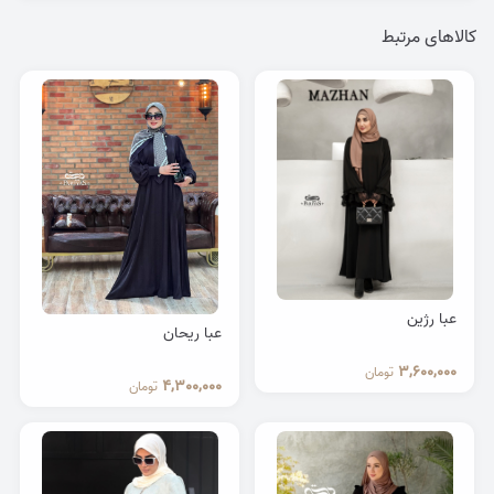
کالاهای مرتبط
عبا رژین
عبا ریحان
3,600,000
تومان
4,300,000
تومان