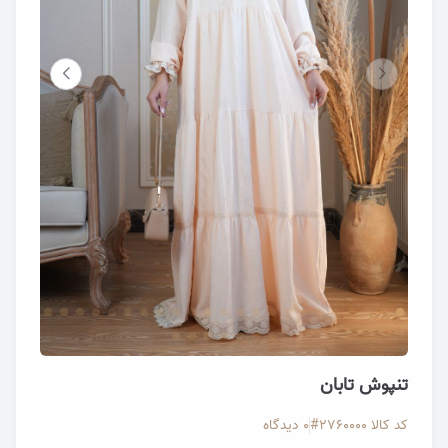
تصویر تنپوش جلو زیپ دار پاییزه توردار
تصویر ت
تنپوش تابان
کد کالا
2760000#
0 دیدگاه