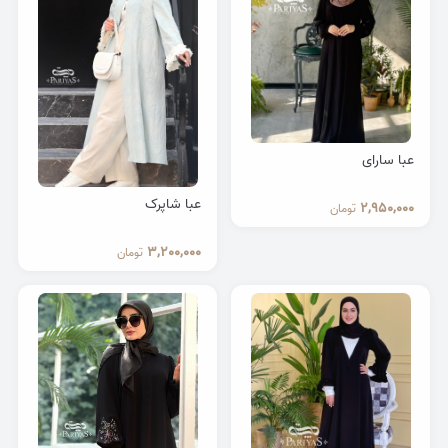
عبا سارای
عبا شاپرک
2,950,000
تومان
3,200,000
تومان