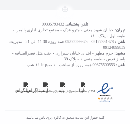
تلفن پشتیبانی
09335793432
تهران:
خیابان شهید مدنی - مترو فدک - مجتمع تجاری اداری پالمیرا -
طبقه اول - پلاک ۱۱۰
تلفن :
02177851378
-
09372299373
همه روزه 11:30 الی 21 | مدیریت
09124899839
مشهد:
حرم مطهر - ابتدای خیابان شیرازی - جنب هتل قصرالضیافه -
پاساژ قدس - طبقه منفی ۱ - پلاک 39
تلفن:
09375500553
همه روزه از ساعت ۱۰ صبح تا ۱۱ شب
@pariyasgallery
@pariyas.gallery
@pariyas_ir
@pariyas_gallery1234
کلیه حقوق این سایت متعلق به گالری پری یاس می‌باشد.