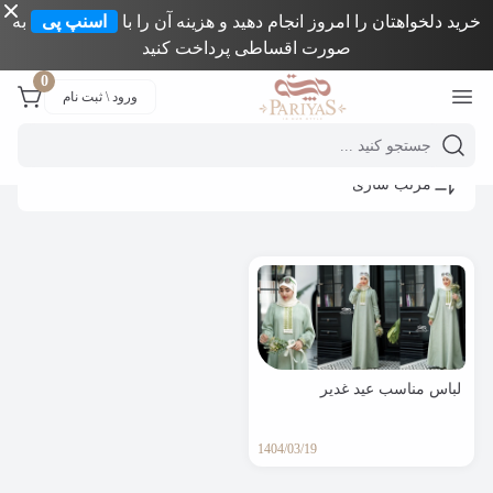
خرید دلخواهتان را امروز انجام دهید و هزینه آن را با
اسنپ پی
به
صورت اقساطی پرداخت کنید
Close 
0
ورود \ ثبت نام
Mobile header search
مرتب سازی
لباس مناسب عید غدیر
1404/03/19