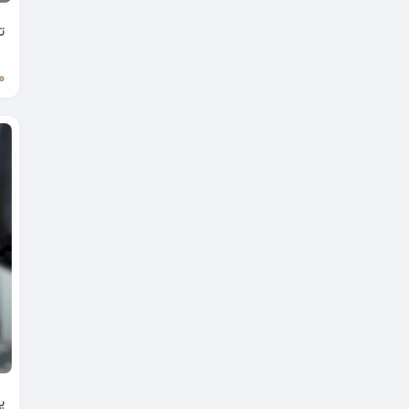
ت
0
پ