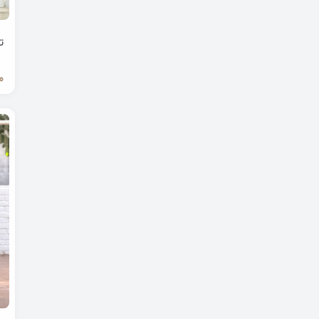
مانتو
ت
کت و سارافون
0
خروجی
تخفیف
مشکی
کالکشن اربعین
یلدا
کت و شلوار