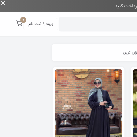
داخت کنید
0
ورود \ ثبت نام
زان ترین