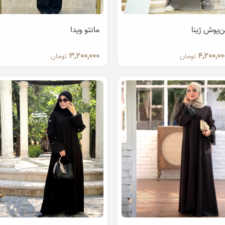
ن‌پوش ژینا
مانتو ویدا
3,200,000
4,200,00
تومان
تومان