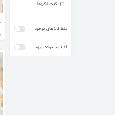
شگفت انگیزها
تونیک
ع
فقط کالا های موجود
روسری
0
فقط محصولات ویژه
دسته بندی نشده
عبا زنانه
کت
دامن
سارافون