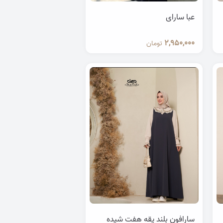
عبا سارای
2,950,000
تومان
سارافون بلند یقه هفت شیده