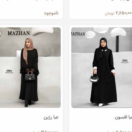
2,650,00
ناموجود
تومان
با افسون
عبا رژین