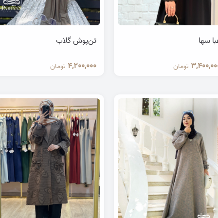
با سها
تن‌پوش گلاب
4,200,000
3,400,00
تومان
تومان