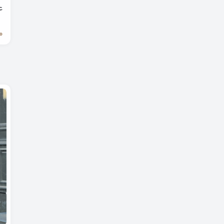
شومیز و دامن
ع
0
کالکشن عید غدیر
وست زنانه
کالکشن اربعین
پالتو
شومیز
جلیقه
کالکشن محرم