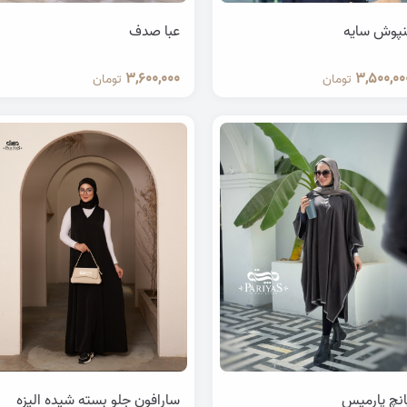
نپوش سایه
عبا صدف
3,600,000
3,500,00
تومان
تومان
انچ پارمیس
سارافون جلو بسته شیده الیزه